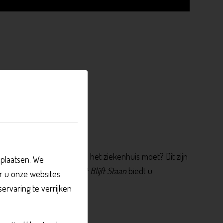
edeisende Eerste Hulp van het ziekenhuis moet? Dit zijn
plaatsen. We
p vallen verkleinen.
Delft Blijft Staan
biedt u
r u onze websites
rvaring te verrijken