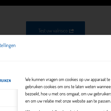
Test uw valrisico
tellingen
 u dat elke vier minuten een 65-plusser door een val naar de Spo
We kunnen vragen om cookies op uw apparaat te 
RUIKEN
orkomen kunnen worden. Simpele aanpassingen kunnen de kans o
gebruiken cookies om ons te laten weten wannee
 verkleinen en uw zelfvertrouwen te vergroten.
bezoekt, hoe u met ons omgaat, om uw gebruikerse
en om uw relatie met onze website aan te passen.